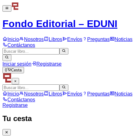
Fondo Editorial
– EDUNI
Inicio
Nosotros
Libros
Envíos
Preguntas
Noticias
Contáctanos
Iniciar sesión
Registrarse
0
Cesta
×
Inicio
Nosotros
Libros
Envíos
Preguntas
Noticias
Contáctanos
Registrarse
Tu cesta
✕